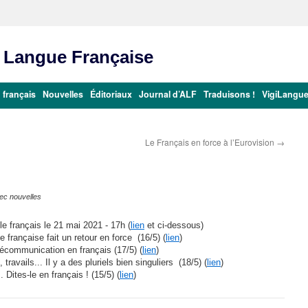
a Langue Française
 français
Nouvelles
Éditoriaux
Journal d’ALF
Traduisons !
VigiLangu
Le Français en force à l’Eurovision
→
ec nouvelles
e français le 21 mai 2021 - 17h (
lien
et ci-dessous)
 française fait un retour en force (16/5) (
lien
)
élécommunication en français
(17/5) (
lien
)
travails... Il y a des pluriels bien singuliers (18/5) (
lien
)
.. Dites-le en français !
(15/5) (
lien
)