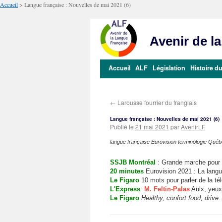
Accueil
>
Langue française : Nouvelles de mai 2021 (6)
Avenir de l
Aller
Accueil
ALF
Législation
Histoire du
au
contenu
←
Larousse fourrier du franglais
Langue française : Nouvelles de mai 2021 (6)
Publié le
21 mai 2021
par
AvenirLF
langue française Eurovision terminologie Québ
SSJB Montréal
: Grande marche pour l
20 minutes
Eurovision 2021 : La langue
Le Figaro
10 mots pour parler de la t
L'Express
M. Feltin-Palas
Aulx, yeux, 
Le Figaro
Healthy, confort food, drive
.