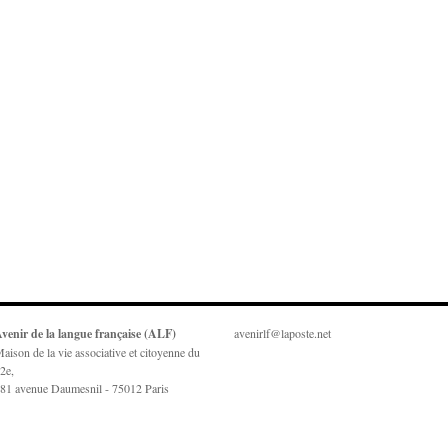
venir de la langue française (ALF)
avenirlf@laposte.net
aison de la vie associative et citoyenne du
2e,
81 avenue Daumesnil - 75012 Paris