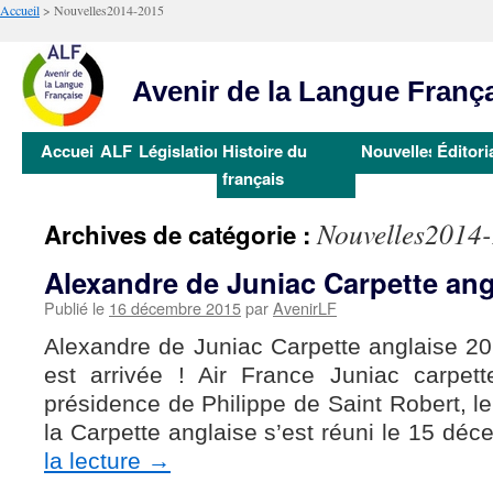
Accueil
>
Nouvelles2014-2015
Avenir de la Langue Franç
Aller
Accueil
ALF
Législation
Histoire du
Nouvelles
Éditori
au
français
contenu
Nouvelles2014
Archives de catégorie :
Alexandre de Juniac Carpette ang
Publié le
16 décembre 2015
par
AvenirLF
Alexandre de Juniac Carpette anglaise 20
est arrivée ! Air France Juniac carpett
présidence de Philippe de Saint Robert, le
la Carpette anglaise s’est réuni le 15 d
la lecture
→