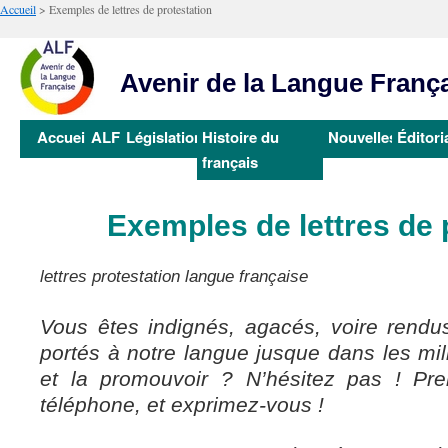
Accueil
>
Exemples de lettres de protestation
Avenir de la Langue Franç
Aller
Accueil
ALF
Législation
Histoire du
Nouvelles
Éditori
au
français
contenu
Exemples de lettres de 
lettres protestation langue française
Vous êtes indignés, agacés, voire rendus
portés à notre langue jusque dans les mi
et la promouvoir ? N’hésitez pas ! Pr
téléphone, et exprimez-vous !