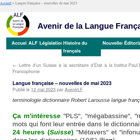
Accueil
>
Langue française – nouvelles de mai 2023
Avenir de la Langue Franç
Aller
Accueil
ALF
Législation
Histoire du
Nouvelles
Éditori
au
français
contenu
←
Lettre d’un Suisse à la secrétaire d’État à la
Institut Paul
Francophonie
Langue française – nouvelles de mai 2023
Publié le
12 mai 2023
par
AvenirLF
terminologie dictionnaire Robert Larousse langue fran
Ça m'intéresse
"PLS", "mégabassine", "m
mots qui font leur entrée dans le dictionnai
24 heures (
Suisse
)
"Métavers" et "infonu