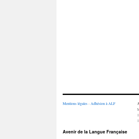
Mentions légales
-
Adhésion à ALF
A
M
1
1
Avenir de la Langue Française