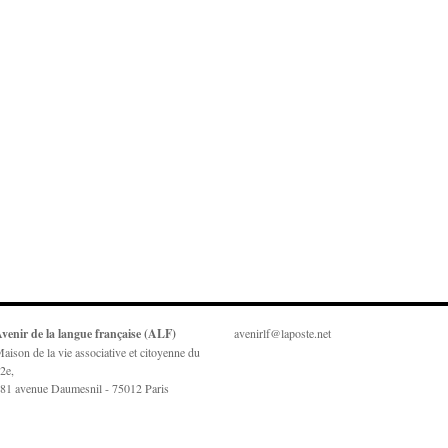
venir de la langue française (ALF)
avenirlf@laposte.net
aison de la vie associative et citoyenne du
2e,
81 avenue Daumesnil - 75012 Paris