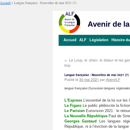
Accueil
>
Langue française : Nouvelles de mai 2021 (7)
Avenir de l
Aller
Accueil
ALF
Législation
Histoire du
au
contenu
←
Le Loup, le chien, le diseur et les ga
trop
Langue française : Nouvelles de mai 2021 (7)
Publié le
30 mai 2021
par
AvenirLF
langue française Eurovision langues régionale
L'Express
L'essentiel de la loi sur les
Le Figaro
Le public plébiscite la ficti
Le Parisien
Eurovision 2021 : le retour
La Nouvelle République
Paul de Sinet
Georges Gastaud
Les langues région
République, ni à l’éviction de la langu