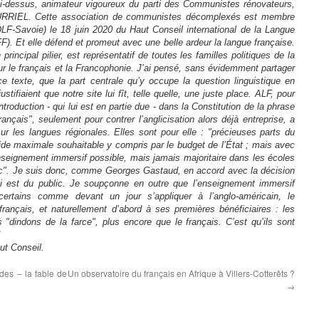
ci-dessus, animateur vigoureux du parti des Communistes rénovateurs,
OURRIEL. Cette association de communistes décomplexés est membre
LF-Savoie) le 18 juin 2020 du Haut Conseil international de la Langue
F). Et elle défend et promeut avec une belle ardeur la langue française.
ncipal pilier, est représentatif de toutes les familles politiques de la
r le français et la Francophonie. J’ai pensé, sans évidemment partager
e texte, que la part centrale qu’y occupe la question linguistique en
ustifiaient que notre site lui fît, telle quelle, une juste place. ALF, pour
introduction - qui lui est en partie due - dans la Constitution de la phrase
ançais", seulement pour contrer l’anglicisation alors déjà entreprise, a
 sur les langues régionales. Elles sont pour elle : "précieuses parts du
 aide maximale souhaitable y compris par le budget de l’État ; mais avec
 enseignement immersif possible, mais jamais majoritaire dans les écoles
lic". Je suis donc, comme Georges Gastaud, en accord avec la décision
ui est du public. Je soupçonne en outre que l’enseignement immersif
 certains comme devant un jour s’appliquer à l’anglo-américain, le
français, et naturellement d’abord à ses premières bénéficiaires : les
 "dindons de la farce", plus encore que le français. C’est qu’ils sont
!
ut Conseil.
rdes – la fable de
Un observatoire du français en Afrique à Villers-Cotterêts ?
→