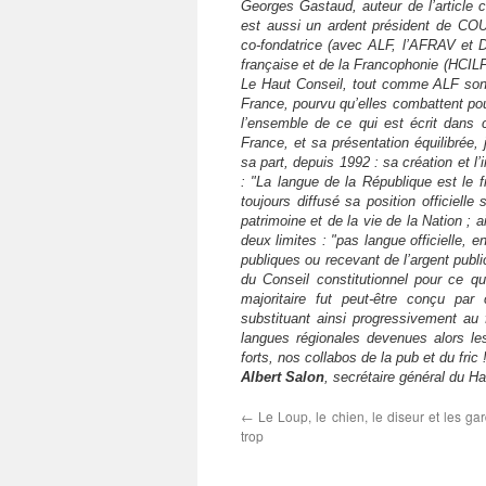
Georges Gastaud, auteur de l’article 
est aussi un ardent président de C
co-fondatrice (avec ALF, l’AFRAV et D
française et de la Francophonie (HCILF
Le Haut Conseil, tout comme ALF son pri
France, pourvu qu’elles combattent pou
l’ensemble de ce qui est écrit dans c
France, et sa présentation équilibrée, j
sa part, depuis 1992 : sa création et l’
: "La langue de la République est le fr
toujours diffusé sa position officielle
patrimoine et de la vie de la Nation ;
deux limites : "pas langue officielle,
publiques ou recevant de l’argent pub
du Conseil constitutionnel pour ce q
majoritaire fut peut-être conçu par
substituant ainsi progressivement au 
langues régionales devenues alors les
forts, nos collabos de la pub et du fric 
Albert Salon
, secrétaire général du Ha
←
Le Loup, le chien, le diseur et les ga
trop