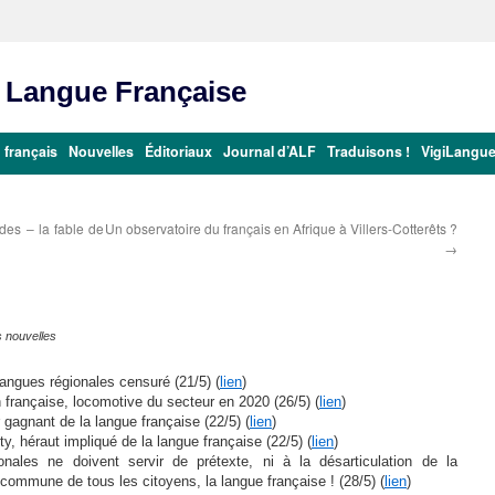
a Langue Française
 français
Nouvelles
Éditoriaux
Journal d’ALF
Traduisons !
VigiLangu
rdes – la fable de
Un observatoire du français en Afrique à Villers-Cotterêts ?
→
s nouvelles
 langues régionales censuré (21/5) (
lien
)
on française, locomotive du secteur en 2020 (26/5) (
lien
)
 gagnant de la langue française (22/5) (
lien
)
y, héraut impliqué de la langue française (22/5) (
lien
)
ales ne doivent servir de prétexte, ni à la désarticulation de la
e commune de tous les citoyens, la langue française ! (28/5) (
lien
)