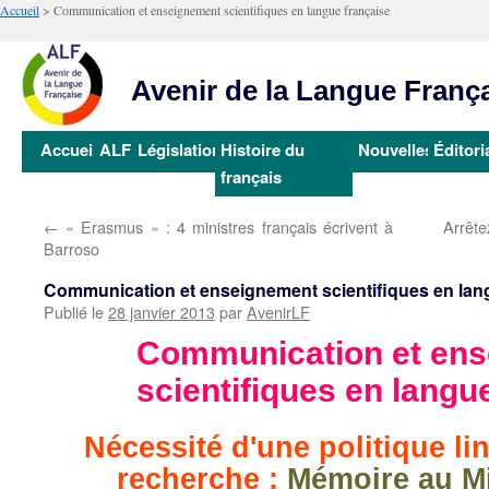
Accueil
>
Communication et enseignement scientifiques en langue française
Avenir de la Langue Franç
Aller
Accueil
ALF
Législation
Histoire du
Nouvelles
Éditori
au
français
contenu
←
« Erasmus » : 4 ministres français écrivent à
Arrête
Barroso
Communication et enseignement scientifiques en lan
Publié le
28 janvier 2013
par
AvenirLF
Communication et en
scientifiques en langu
Nécessité d'une politique li
recherche
:
Mémoire au Mi