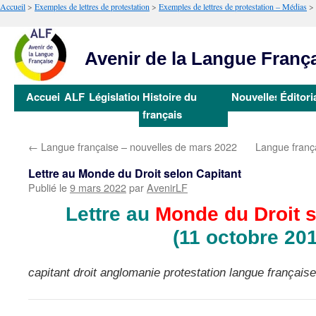
Accueil
>
Exemples de lettres de protestation
>
Exemples de lettres de protestation – Médias
>
Avenir de la Langue Franç
Aller
Accueil
ALF
Législation
Histoire du
Nouvelles
Éditori
au
français
contenu
←
Langue française – nouvelles de mars 2022
Langue franç
Lettre au Monde du Droit selon Capitant
Publié le
9 mars 2022
par
AvenirLF
Lettre au
Monde du Droit s
(11 octobre 20
capitant droit anglomanie protestation langue française